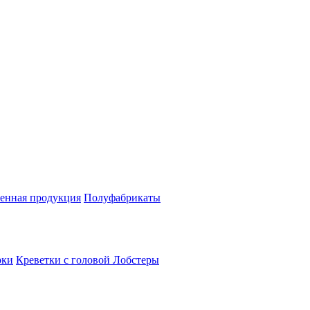
енная продукция
Полуфабрикаты
рки
Креветки с головой
Лобстеры