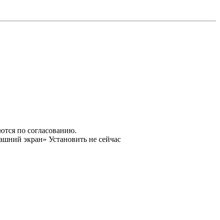
яются по согласованию.
машний экран»
Установить
не сейчас