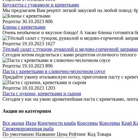
Брускетта с гуакамоле и креветками
Мы предлагаем Вам рецепт легкой закуской на любой повод: бр
Рецепты
30.10.2023
806
Блины с креветками
Очень необычное и вкусное блюдо! А также блины готовятся бы
Рецепты
19.10.2023
1627
Тёплый салат с тунцом, рукколой и медово-горчичной заправк
Сегодня хотим поделиться с вами рецептом отличного теплого с
Рецепты
19.10.2023
896
Паста с креветками в сливочно-чесночном соусе
Придайте ужину итальянскую нотку, приготовив пасту с креветк
Рецепты
18.10.2023
1203
Паста с цукини, креветками и сыром
Сегодня у нас на ужин ароматнейшая паста с креветками, лент
Акции по категориям
Все акции
Икра
Конечности краба
Консервы
Консервы
Краб К
Свежемороженная рыба
По умолчанию
Название
Цена
Рейтинг
Код Товара