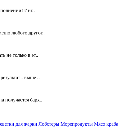
сполнении! Инг..
меню любого другог..
 не только в эт..
езультат - выше ..
а получается барх..
еветки для жарки
Лобстеры
Морепродукты
Мясо краба