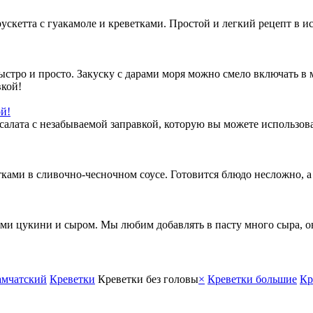
ускетта с гуакамоле и креветками. Простой и легкий рецепт в и
стро и просто. Закуску с дарами моря можно смело включать в 
ой!
алата с незабываемой заправкой, которую вы можете использовать
ами в сливочно-чесночном соусе. Готовится блюдо несложно, а р
ами цукини и сыром. Мы любим добавлять в пасту много сыра, он
амчатский
Креветки
Креветки без головы
×
Креветки большие
Кр