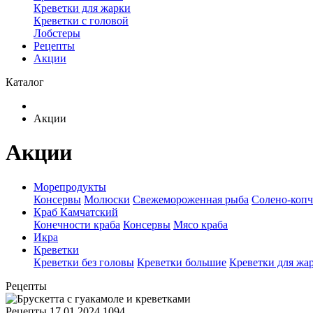
Креветки для жарки
Креветки с головой
Лобстеры
Рецепты
Акции
Каталог
Акции
Акции
Морепродукты
Консервы
Молюски
Свежемороженная рыба
Солено-копч
Краб Камчатский
Конечности краба
Консервы
Мясо краба
Икра
Креветки
Креветки без головы
Креветки большие
Креветки для жа
Рецепты
Рецепты
17.01.2024
1094