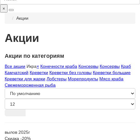
×
Акции
Акции
Акции по категориям
Все акции
Икра
×
Конечности краба
Консервы
Консервы
Краб
Камчатский
Креветки
Креветки без головы
Креветки большие
Креветки для жарки
Лобстеры
Морепродукты
Мясо краба
Свежемороженная рыба
вылов 2025г
Скидка -20%