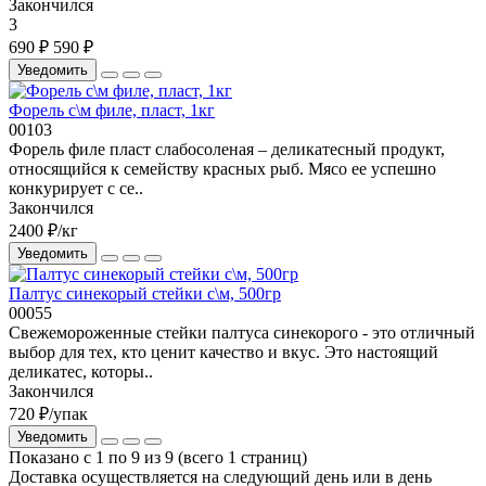
Закончился
3
690 ₽
590 ₽
Уведомить
Форель с\м филе, пласт, 1кг
00103
Форель филе пласт слабосоленая – деликатесный продукт,
относящийся к семейству красных рыб. Мясо ее успешно
конкурирует с се..
Закончился
2400 ₽
/кг
Уведомить
Палтус синекорый стейки с\м, 500гр
00055
Свежемороженные стейки палтуса синекорого - это отличный
выбор для тех, кто ценит качество и вкус. Это настоящий
деликатес, которы..
Закончился
720 ₽
/упак
Уведомить
Показано с 1 по 9 из 9 (всего 1 страниц)
Доставка осуществляется на следующий день или в день