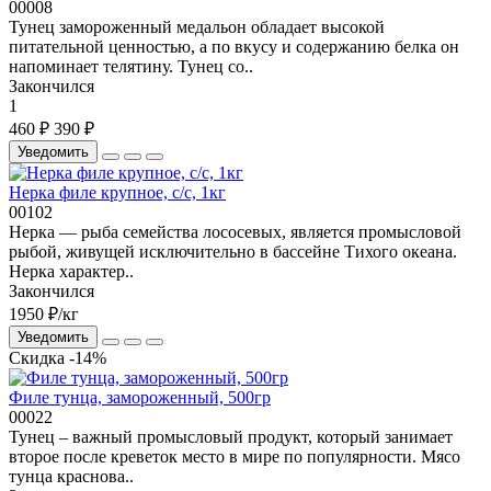
00008
Тунец замороженный медальон обладает высокой
питательной ценностью, а по вкусу и содержанию белка он
напоминает телятину. Тунец со..
Закончился
1
460 ₽
390 ₽
Уведомить
Нерка филе крупное, с/с, 1кг
00102
Нерка — рыба семейства лососевых, является промысловой
рыбой, живущей исключительно в бассейне Тихого океана.
Нерка характер..
Закончился
1950 ₽
/кг
Уведомить
Скидка -14%
Филе тунца, замороженный, 500гр
00022
Тунец – важный промысловый продукт, который занимает
второе после креветок место в мире по популярности. Мясо
тунца краснова..