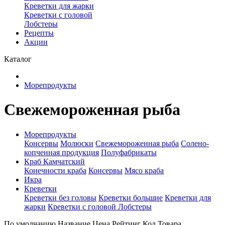
Креветки для жарки
Креветки с головой
Лобстеры
Рецепты
Акции
Каталог
Морепродукты
Свежемороженная рыба
Морепродукты
Консервы
Молюски
Свежемороженная рыба
Солено-
копченная продукция
Полуфабрикаты
Краб Камчатский
Конечности краба
Консервы
Мясо краба
Икра
Креветки
Креветки без головы
Креветки большие
Креветки для
жарки
Креветки с головой
Лобстеры
По умолчанию
Название
Цена
Рейтинг
Код Товара