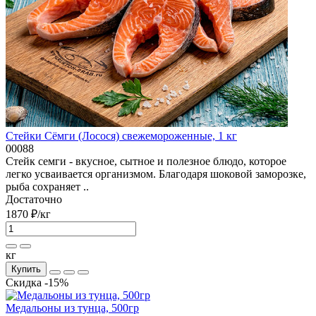
Стейки Сёмги (Лосося) свежемороженные, 1 кг
00088
Стейк семги - вкусное, сытное и полезное блюдо, которое
легко усваивается организмом. Благодаря шоковой заморозке,
рыба сохраняет ..
Достаточно
1870 ₽
/кг
кг
Купить
Скидка -15%
Медальоны из тунца, 500гр