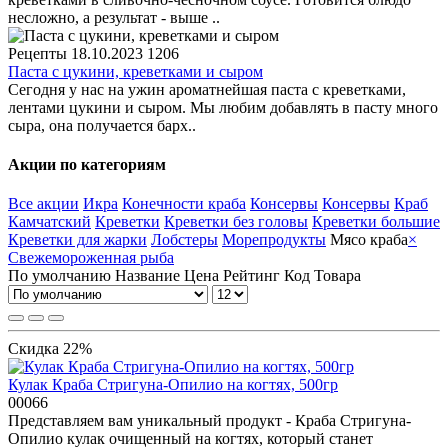
несложно, а результат - выше ..
Рецепты
18.10.2023
1206
Паста с цукини, креветками и сыром
Сегодня у нас на ужин ароматнейшая паста с креветками,
лентами цукини и сыром. Мы любим добавлять в пасту много
сыра, она получается барх..
Акции по категориям
Все акции
Икра
Конечности краба
Консервы
Консервы
Краб
Камчатский
Креветки
Креветки без головы
Креветки большие
Креветки для жарки
Лобстеры
Морепродукты
Мясо краба
×
Свежемороженная рыба
По умолчанию
Название
Цена
Рейтинг
Код Товара
Скидка 22%
Кулак Краба Стригуна-Опилио на когтях, 500гр
00066
Представляем вам уникальный продукт - Краба Стригуна-
Опилио кулак очищенный на когтях, который станет