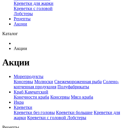
Креветки для жарки
Креветки с головой
Лобстеры
Рецепты
Акции
Каталог
Акции
Акции
Морепродукты
Консервы
Молюски
Свежемороженная рыба
Солено-
копченная продукция
Полуфабрикаты
Краб Камчатский
Конечности краба
Консервы
Мясо краба
Икра
Креветки
Креветки без головы
Креветки большие
Креветки для
жарки
Креветки с головой
Лобстеры
Рецепты