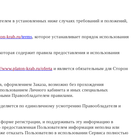
телем в установленных ниже случаях требований и положений,
ton-krab.ru/
terms
, которое устанавливает порядок использования
 которая содержит правила предоставления и использования
://www.platon-krab.ru/oferta
и является обязательным для Сторон
в, оформлением Заказа, возможно без прохождения
спользованием Личного кабинета и иных специальных
енными Правообладателем правилами.
ределяется по единоличному усмотрению Правообладателя и
в форме регистрации, и поддерживать эту информацию в
то предоставленная Пользователем информация неполна или
кже отказать Пользователю в использовании Сервиса полностью