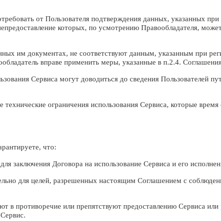
потребовать от Пользователя подтверждения данных, указанных при
непредоставление которых, по усмотрению Правообладателя, може
енных им документах, не соответствуют данным, указанным при реги
обладатель вправе применить меры, указанные в п.2.4. Соглашения
льзования Сервиса могут доводиться до сведения Пользователей п
ые технические ограничения использования Сервиса, которые время
рантируете, что:
ля заключения Договора на использование Сервиса и его исполнен
тельно для целей, разрешенных настоящим Соглашением с соблюден
пают в противоречие или препятствуют предоставлению Сервиса или
 Сервис.