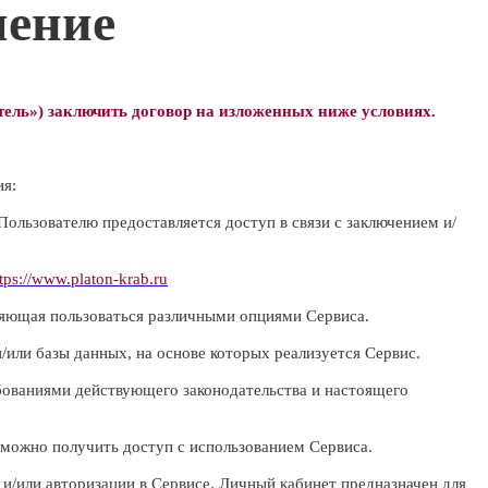
шение
ель») заключить договор на изложенных ниже условиях.
ия:
ользователю предоставляется доступ в связи с заключением и/
tps://www.platon-krab.ru
ляющая пользоваться различными опциями Сервиса.
ли базы данных, на основе которых реализуется Сервис.
бованиями действующего законодательства и настоящего
можно получить доступ с использованием Сервиса.
и/или авторизации в Сервисе. Личный кабинет предназначен для