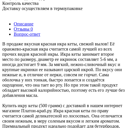
Контроль качества
Доставку осуществляем в термоупаковке
Описание
Отзывы
0
Вопрос-ответ
В продаже вкусная красная икра кеты, свежий вылов! Её
оранжево-красная икра считается самой лучшей из всех
прочих видов красной икры. Икра кеты занимает второе
место по размеру, диаметр ее икринок составляет 5-6 мм, а
иногда достигает 9 мм. За мягкий, нежно-сливочный вкус и
крупные икринки ее называют царской икрой. По вкусу они
нежные и, в отличие от нерки, совсем не горчат. Сама
оболочка у них тонкая, быстро лопается и создаётся
ощущение, что она тает во рту. Но при этом такой продукт
обладает высокой калорийностью, поэтому есть его лучше без
добавления масла.
Купить икру кеты (500 грамм) с доставкой в нашем интернет
магазине Платон-краб.ру. Икра красная кеты по праву
считается самой деликатесной из лососевых. Она отличается
своим нежным, в меру соленым вкусом и легким ароматом.
Премиальный продукт идеально подойдет для бутербродов,