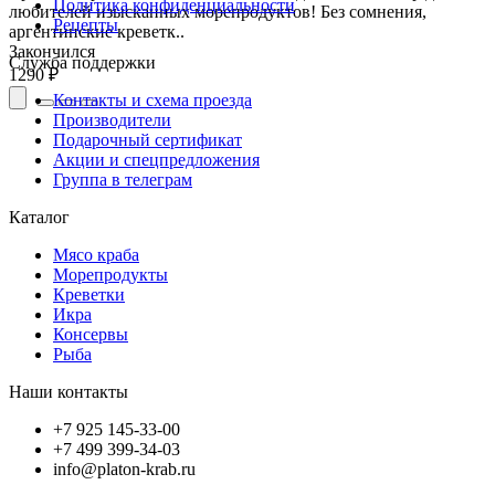
Политика конфиденциальности
любителей изысканных морепродуктов! Без сомнения,
Рецепты
аргентинские креветк..
Закончился
Служба поддержки
1290 ₽
Контакты и схема проезда
Производители
Подарочный сертификат
Акции и спецпредложения
Группа в телеграм
Каталог
Мясо краба
Морепродукты
Креветки
Икра
Консервы
Рыба
Наши контакты
+7 925 145-33-00
+7 499 399-34-03
info@platon-krab.ru