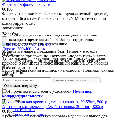
Форель с\м филе, пласт, 1кг
00103
Форель филе пласт слабосоленая – деликатесный продукт,
относящийся к семейству красных рыб. Мясо ее успешно
конкурирует с се..
Закончился
2400 ₽
/кг
Доставка осуществляется на следующий день или в день
заказа при оформлении до 10:00. Заказы, оформленные
позже, доставляются по согласованию.
Дорадо, 300-400, с\м, 1кг
Установите наше приложение
Ура! Теперь у нас есть
00104
собственное приложение. Нажмите «поделиться» и затем
Тушка дорадо — вкусный диетический продукт, который
«добавить на домашний экран»
Установить
не сейчас
прекрасно впишется в повседневный рацион. Эта морская
500
рыба обладает плот..
Баллов дарим всем за подписку на новости! Новинки, скидки,
Достаточно
акции.
1230 ₽
/кг
Оформить подписку
Я прочитал и согласен с условиями
Политика
конфиденциальности
кг
Информация
Аргентинская креветка, с\м, без головы, 30-55шт, 800гр
О компании
00105
Оплата и доставка
Креветка аргентинская без головы - идеальный выбор для