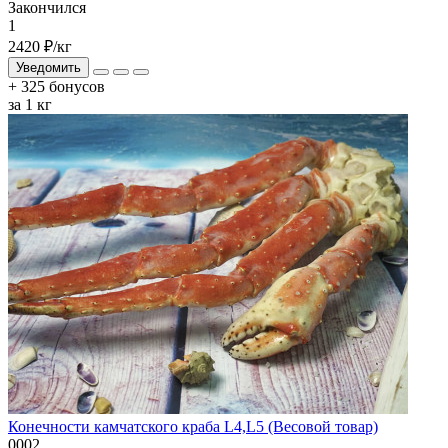
Закончился
1
2420 ₽
/кг
Уведомить
+ 325 бонусов
за 1 кг
Конечности камчатского краба L4,L5 (Весовой товар)
0002