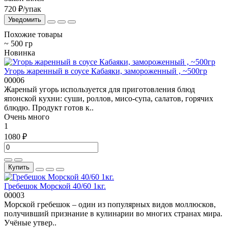
720 ₽
/упак
Уведомить
Похожие товары
~ 500 гр
Новинка
Угорь жаренный в соусе Кабаяки, замороженный , ~500гр
00006
Жареный угорь используется для приготовления блюд
японской кухни: суши, роллов, мисо-супа, салатов, горячих
блюдю. Продукт готов к..
Очень много
1
1080 ₽
Купить
Гребешок Морской 40/60 1кг.
00003
Морской гребешок – один из популярных видов моллюсков,
получивший признание в кулинарии во многих странах мира.
Учёные утвер..