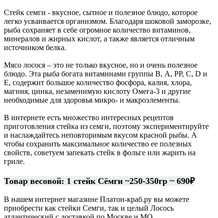
Стейк семги - вкусное, сытное и полезное блюдо, которое
легко усваивается организмом. Благодаря шоковой заморозке,
рыба сохраняет в себе огромное количество витаминов,
минералов и жирных кислот, а также является отличным
источником белка.
Мясо лосося – это не только вкусное, но и очень полезное
блюдо. Эта рыба богата витаминами группы В, А, РР, С, D и
Е, содержит большое количество фосфора, калия, хлора,
магния, цинка, незаменимую кислоту Омега-3 и другие
необходимые для здоровья микро- и макроэлементы.
В интернете есть множество интересных рецептов
приготовления стейка из семги, поэтому экспериментируйте
и наслаждайтесь неповторимым вкусом красной рыбы. А
чтобы сохранить максимальное количество ее полезных
свойств, советуем запекать стейк в фольге или жарить на
гриле.
Товар весовой: 1 стейк Сёмги ~250-350гр ~ 690₽
В нашем интернет магазине Платон-краб.ру вы можете
приобрести как стейки Семги, так и целый Лосось
атлантический с доставкой по Москве и МО