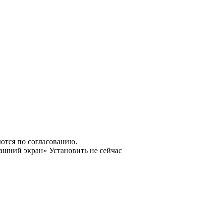
яются по согласованию.
машний экран»
Установить
не сейчас