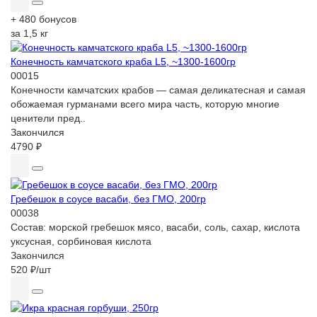
+ 480 бонусов
за 1,5 кг
Конечность камчатского краба L5, ~1300-1600гр
00015
Конечности камчатских крабов — самая деликатесная и самая
обожаемая гурманами всего мира часть, которую многие
ценители пред..
Закончился
4790 ₽
Гребешок в соусе васаби, без ГМО, 200гр
00038
Состав:
морской гребешок мясо, васаби, соль, сахар, кислота
уксусная, сорбиновая кислота
Закончился
520 ₽
/шт