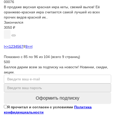
00076
В продаже вкусная красная икра кеты, свежий вылов! Её
оранжево-красная икра считается самой лучшей из всех
прочих видов красной ик..
Закончился
3050 ₽
|<
<
1
2
3
4
5
6
7
8
9
>
>|
Показано с 85 по 96 из 104 (всего 9 страниц)
500
Баллов дарим всем за подписку на новости! Новинки, скидки,
акции.
Оформить подписку
Я прочитал и согласен с условиями
Политика
конфиденциальности