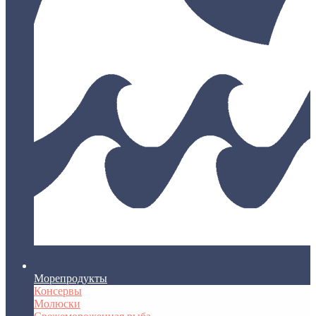
Морепродукты
Консервы
Молюски