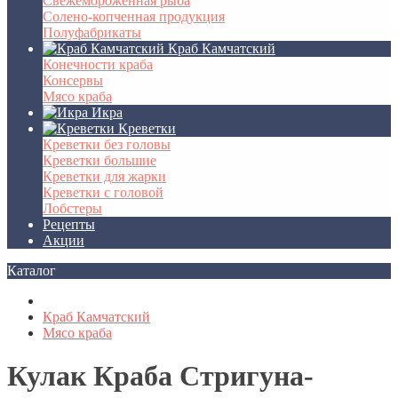
Свежемороженная рыба
Солено-копченная продукция
Полуфабрикаты
Краб Камчатский
Конечности краба
Консервы
Мясо краба
Икра
Креветки
Креветки без головы
Креветки большие
Креветки для жарки
Креветки с головой
Лобстеры
Рецепты
Акции
Каталог
Краб Камчатский
Мясо краба
Кулак Краба Стригуна-