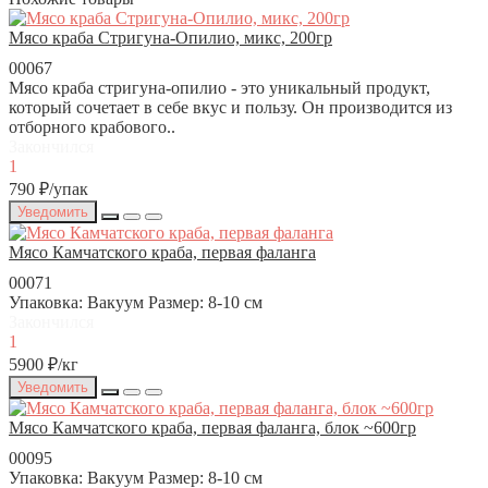
Мясо краба Стригуна-Опилио, микс, 200гр
00067
Мясо краба стригуна-опилио - это уникальный продукт,
который сочетает в себе вкус и пользу. Он производится из
отборного крабового..
Закончился
1
790 ₽
/упак
Уведомить
Мясо Камчатского краба, первая фаланга
00071
Упаковка:
Вакуум
Размер:
8-10 см
Закончился
1
5900 ₽
/кг
Уведомить
Мясо Камчатского краба, первая фаланга, блок ~600гр
00095
Упаковка:
Вакуум
Размер:
8-10 см