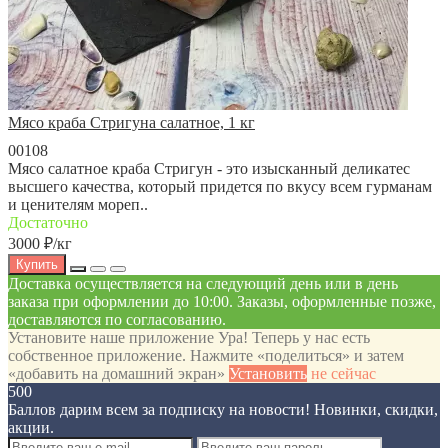
Мясо краба Стригуна салатное, 1 кг
00108
Мясо салатное краба Стригун - это изысканный деликатес
высшего качества, который придется по вкусу всем гурманам
и ценителям мореп..
Достаточно
3000 ₽
/кг
Купить
Доставка осуществляется на следующий день или в день
заказа при оформлении до 10:00. Заказы, оформленные позже,
доставляются по согласованию.
Установите наше приложение
Ура! Теперь у нас есть
собственное приложение. Нажмите «поделиться» и затем
«добавить на домашний экран»
Установить
не сейчас
500
Баллов дарим всем за подписку на новости! Новинки, скидки,
акции.