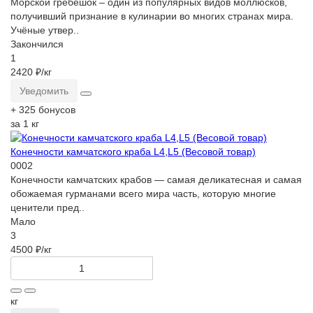
Морской гребешок – один из популярных видов моллюсков,
получивший признание в кулинарии во многих странах мира.
Учёные утвер..
Закончился
1
2420 ₽
/кг
Уведомить
+ 325 бонусов
за 1 кг
Конечности камчатского краба L4,L5 (Весовой товар)
0002
Конечности камчатских крабов — самая деликатесная и самая
обожаемая гурманами всего мира часть, которую многие
ценители пред..
Мало
3
4500 ₽
/кг
кг