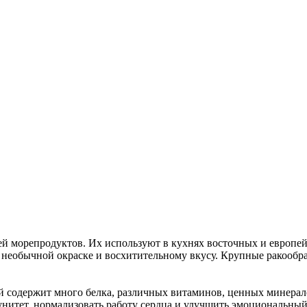
й морепродуктов. Их используют в кухнях восточных и европейс
необычной окраске и восхитительному вкусу. Крупные ракообраз
ый содержит много белка, различных витаминов, ценных минер
нитет, нормализовать работу сердца и улучшить эмоциональный