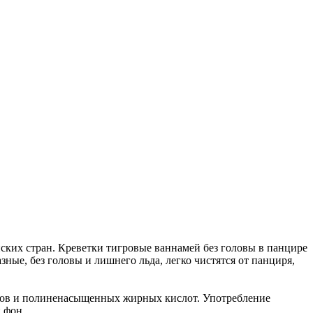
ких стран. Креветки тигровые ваннамей без головы в панцире
ные, без головы и лишнего льда, легко чистятся от панциря,
алов и полиненасыщенных жирных кислот. Употребление
 фон.