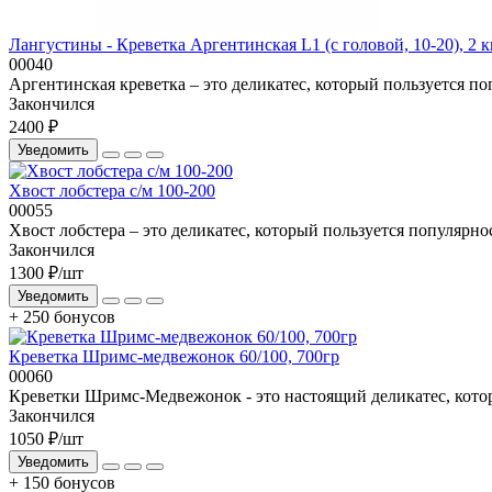
Лангустины - Креветка Аргентинская L1 (c головой, 10-20), 2 к
00040
Аргентинская креветка – это деликатес, который пользуется по
Закончился
2400 ₽
Уведомить
Хвост лобстера с/м 100-200
00055
Хвост лобстера – это деликатес, который пользуется популярн
Закончился
1300 ₽
/шт
Уведомить
+ 250 бонусов
Креветка Шримс-медвежонок 60/100, 700гр
00060
Креветки Шримс-Медвежонок - это настоящий деликатес, котор
Закончился
1050 ₽
/шт
Уведомить
+ 150 бонусов