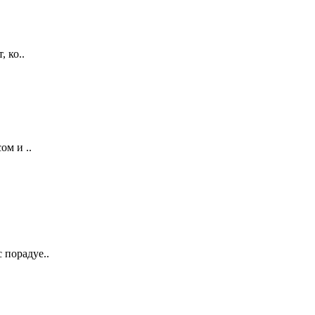
 ко..
ом и ..
 порадуе..