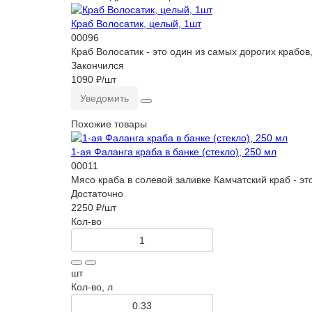
Краб Волосатик, целый, 1шт
00096
Краб Волосатик - это один из самых дорогих краб
Закончился
1090 ₽
/шт
Уведомить
Похожие товары
1-ая Фаланга краба в банке (стекло), 250 мл
00011
Мясо краба в солевой заливке Камчатский краб - э
Достаточно
2250 ₽
/шт
Кол-во
шт
Кол-во, л